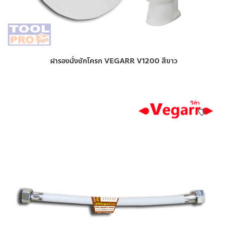
ฝารองนั่งชักโครก VEGARR V1200 สีขาว