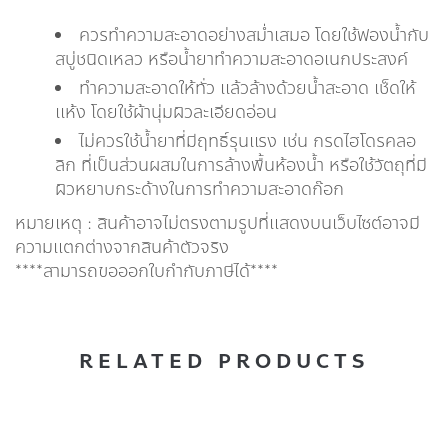
ควรทำความสะอาดอย่างสม่ำเสมอ โดยใช้ฟองน้ำกับ
สบู่ชนิดเหลว หรือน้ำยาทำความสะอาดอเนกประสงค์
ทำความสะอาดให้ทั่ว เเล้วล้างด้วยน้ำสะอาด เช็ดให้
เเห้ง โดยใช้ผ้านุ่มผิวละเอียดอ่อน
ไม่ควรใช้น้ำยาที่มีฤทธิ์รุนเเรง เช่น กรดไฮโดรคลอ
ลิก ที่เป็นส่วนผสมในการล้างพื้นห้องน้ำ หรือใช้วัตถุที่มี
ผิวหยาบกระด้างในการทำความสะอาดก๊อก
หมายเหตุ : สินค้าอาจไม่ตรงตามรูปที่แสดงบนเว็บไซต์อาจมี
ความแตกต่างจากสินค้าตัวจริง
****สามารถขอออกใบกำกับภาษีได้****
RELATED PRODUCTS