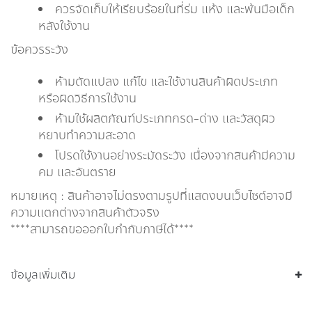
ควรจัดเก็บให้เรียบร้อยในที่ร่ม แห้ง และพ้นมือเด็ก
หลังใช้งาน
ข้อควรระวัง
ห้ามดัดแปลง แก้ไข และใช้งานสินค้าผิดประเภท
หรือผิดวิธีการใช้งาน
ห้ามใช้ผลิตภัณฑ์ประเภทกรด-ด่าง และวัสดุผิว
หยาบทำความสะอาด
โปรดใช้งานอย่างระมัดระวัง เนื่องจากสินค้ามีความ
คม และอันตราย
หมายเหตุ : สินค้าอาจไม่ตรงตามรูปที่แสดงบนเว็บไซต์อาจมี
ความแตกต่างจากสินค้าตัวจริง
****สามารถขอออกใบกำกับภาษีได้****
ข้อมูลเพิ่มเติม