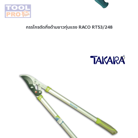
กรรไกรตัดกิ่งด้ามยาวทุ่นแรง RACO RT53/248