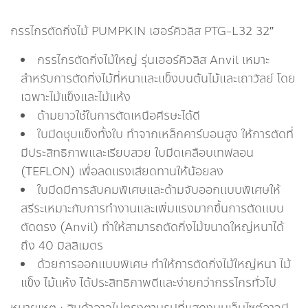
กรรไกรตัดกิ่งไม้ PUMPKIN เฮอร์คิวลิส PTG-L32 32″
กรรไกรตัดกิ่งไม้ใหญ่ รุ่นเฮอร์คิวลิส Anvil เหมาะ
สำหรับการตัดกิ่งไม้ที่หนาและแข็งบนต้นไม้และเถาวัลย์ โดย
เฉพาะไม้แข็งและไม้แห้ง
ด้ามยาวใช้ในการตัดเหนือศีรษะได้ดี
ใบมีดชุบแข็งทั้งใบ ทำจากเหล็กคาร์บอนสูง ให้การตัดที่
มีประสิทธิภาพและเรียบสวย ใบมีดเคลือบเทฟลอน
(TEFLON) เพื่อลดแรงเสียดทานให้น้อยลง
ใบมีดมีการลับคมพิเศษและด้ามจับออกแบบพิเศษให้
สรีระเหมาะกับการทำงานและเพิ่มแรงมากขึ้นการตัดแบบ
ตัดตรง (Anvil) ทำให้สามารถตัดกิ่งไม้ขนาดใหญ่หนาได้
ถึง 40 มิลลิเมตร
ด้วยการออกแบบพิเศษ ทำให้การตัดกิ่งไม้ใหญ่หนา ไม้
แข็ง ไม้แห้ง ได้ประสิทธิภาพดีและง่ายกว่ากรรไกรทั่วไป