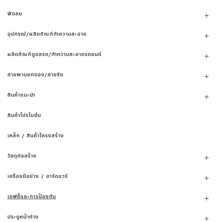
พัดลม
อุปกรณ์/ผลิตภัณฑ์ทำความสะอาด
ผลิตภัณฑ์ดูแลรถ/ทำความสะอาดรถยนต์
สายพานยกของ/สายรัด
สินค้าแนะนำ
สินค้าโปรโมชั่น
เหล็ก / สินค้าโครงสร้าง
วัสดุก่อสร้าง
เครื่องมือช่าง / ฮาร์ดแวร์
เซฟตี้และการป้องกัน
ประตูหน้าต่าง