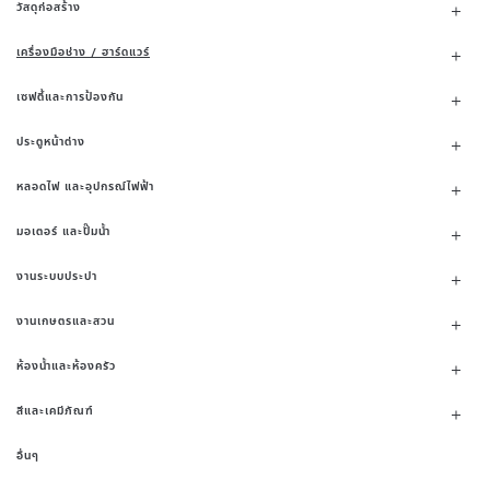
วัสดุก่อสร้าง
เครื่องมือช่าง / ฮาร์ดแวร์
เซฟตี้และการป้องกัน
ประตูหน้าต่าง
หลอดไฟ และอุปกรณ์ไฟฟ้า
มอเตอร์ และปั๊มน้ำ
งานระบบประปา
งานเกษตรและสวน
ห้องน้ำและห้องครัว
สีและเคมีภัณฑ์
อื่นๆ