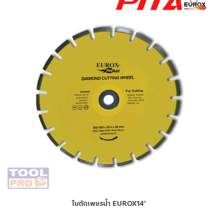
ใบตัดเพชรน้ำ EUROX14″