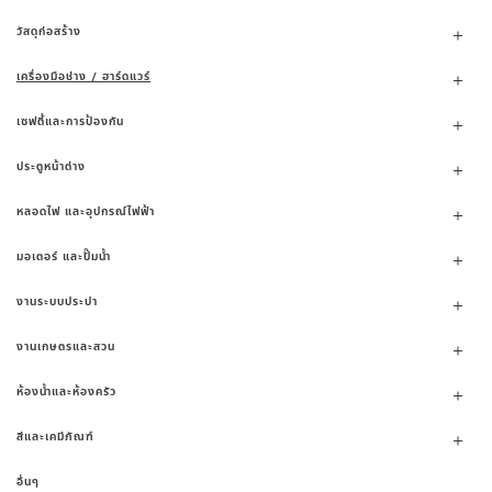
วัสดุก่อสร้าง
เครื่องมือช่าง / ฮาร์ดแวร์
เซฟตี้และการป้องกัน
ประตูหน้าต่าง
หลอดไฟ และอุปกรณ์ไฟฟ้า
มอเตอร์ และปั๊มน้ำ
งานระบบประปา
งานเกษตรและสวน
ห้องน้ำและห้องครัว
สีและเคมีภัณฑ์
อื่นๆ