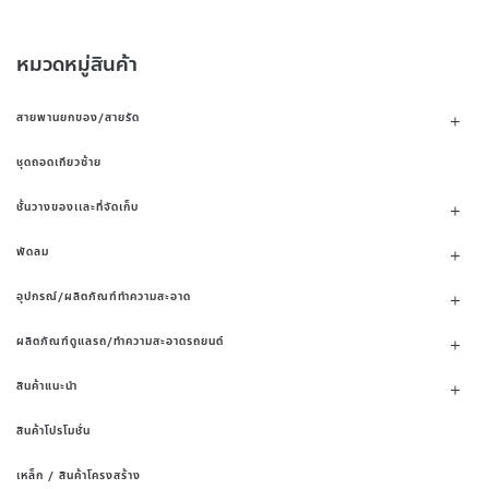
หมวดหมู่สินค้า
สายพานยกของ/สายรัด
ชุดถอดเกียวซ้าย
ชั้นวางของเเละที่จัดเก็บ
พัดลม
อุปกรณ์/ผลิตภัณฑ์ทำความสะอาด
ผลิตภัณฑ์ดูแลรถ/ทำความสะอาดรถยนต์
สินค้าแนะนำ
สินค้าโปรโมชั่น
เหล็ก / สินค้าโครงสร้าง