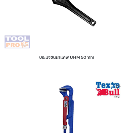
ประแจขันฝาแคฟ UHM 50mm