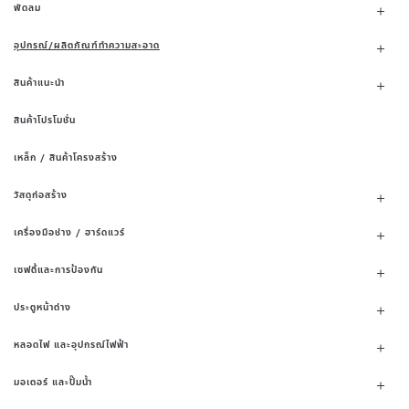
พัดลม
อุปกรณ์/ผลิตภัณฑ์ทำความสะอาด
สินค้าแนะนำ
สินค้าโปรโมชั่น
เหล็ก / สินค้าโครงสร้าง
วัสดุก่อสร้าง
เครื่องมือช่าง / ฮาร์ดแวร์
เซฟตี้และการป้องกัน
ประตูหน้าต่าง
หลอดไฟ และอุปกรณ์ไฟฟ้า
มอเตอร์ และปั๊มน้ำ