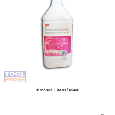
น้ำยาดับกลิ่น 3M ตระใคร้หอม