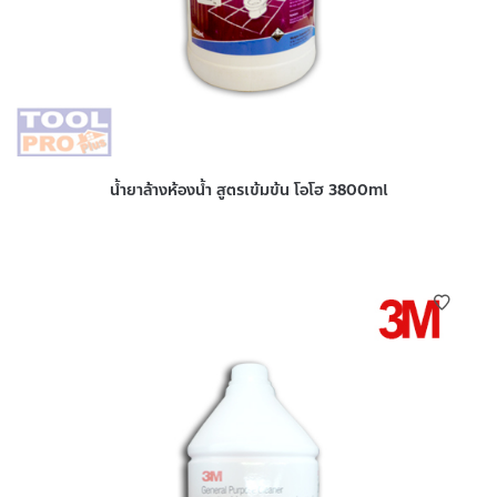
น้ำยาล้างห้องน้ำ สูตรเข้มข้น โอโฮ 3800ml