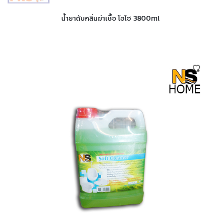
น้ำยาดับกลิ่นฆ่าเชื้อ โอโฮ 3800ml