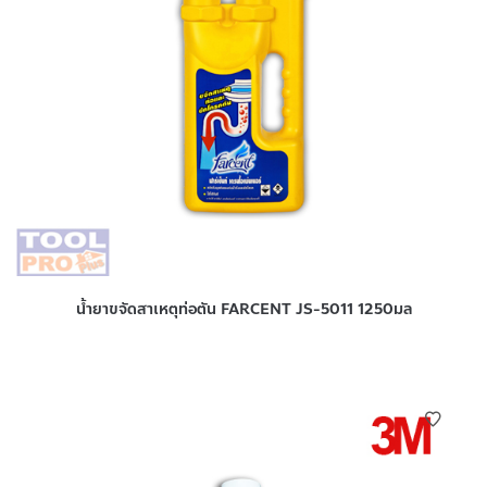
น้ำยาขจัดสาเหตุท่อตัน FARCENT JS-5011 1250มล