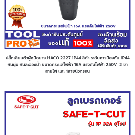
ปลั๊กเสียบตัวผู้ชนิดยาง HACO 2227 1P44 สีดำ ระดับการป้องกัน IP44
กันผุ่น กันละอองน้ำ ขนาดกระแสไฟฟ้า 16A แรงดันไฟฟ้า 250V 2 ขา
สายไฟ และ 1สายนิวตรอน