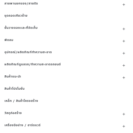
สายพานยกของ/สายรัด
ชุดถอดเกียวซ้าย
ชั้นวางของเเละที่จัดเก็บ
พัดลม
อุปกรณ์/ผลิตภัณฑ์ทำความสะอาด
ผลิตภัณฑ์ดูแลรถ/ทำความสะอาดรถยนต์
สินค้าแนะนำ
สินค้าโปรโมชั่น
เหล็ก / สินค้าโครงสร้าง
วัสดุก่อสร้าง
เครื่องมือช่าง / ฮาร์ดแวร์