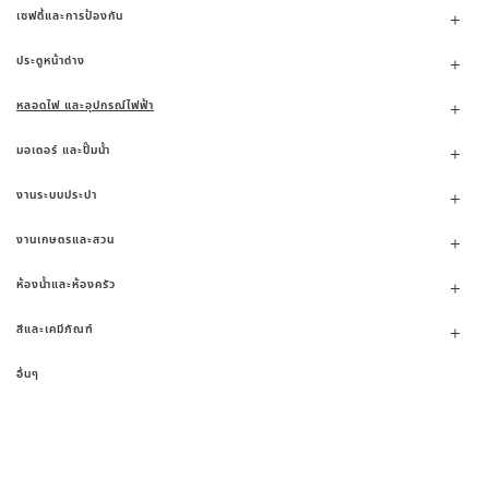
เซฟตี้และการป้องกัน
ประตูหน้าต่าง
หลอดไฟ และอุปกรณ์ไฟฟ้า
มอเตอร์ และปั๊มน้ำ
งานระบบประปา
งานเกษตรและสวน
ห้องน้ำและห้องครัว
สีและเคมีภัณฑ์
อื่นๆ