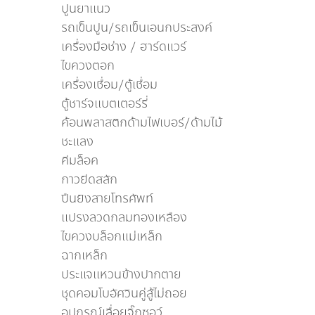
ปูนยาเเนว
รถเข็นปูน/รถเข็นเอนกประสงค์
เครื่องมือช่าง / ฮาร์ดแวร์
ไขควงตอก
เครื่องเชื่อม/ตู้เชื่อม
ตู้ชาร์จเเบตเตอร์รี่
ค้อนพลาสติกด้ามไฟเบอร์/ด้ามไม้
ชะเเลง
คีมล็อค
กาวยีดสลัก
ปืนยิงสายโทรศัพท์
แปรงลวดกลมทองเหลือง
ไขควงบล็อกแม่เหล็ก
ฉากเหล็ก
ประแจแหวนข้างปากตาย
ชุดคอมโบอัศวินคู่สู้ไม่ถอย
อุปกรณ์เลื่อยจิ๊กซอว์