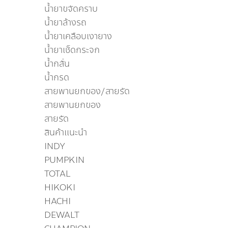
น้ำยาขจัดคราบ
น้ำยาล้างรถ
น้ำยาเคลือบเงายาง
น้ำยาเช็ดกระจก
น้ำกลั่น
น้ำกรด
สายพานยกของ/สายรัด
สายพานยกของ
สายรัด
สินค้าแนะนำ
INDY
PUMPKIN
TOTAL
HIKOKI
HACHI
DEWALT