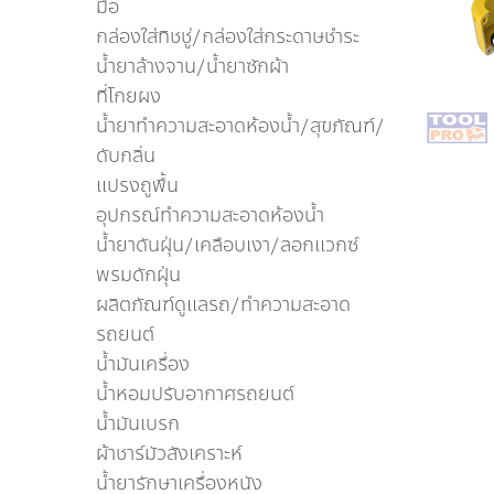
มือ
กล่องใส่ทิชชู่/กล่องใส่กระดาษชำระ
น้ำยาล้างจาน/น้ำยาซักผ้า
ที่โกยผง
น้ำยาทำความสะอาดห้องน้ำ/สุขภัณฑ์/
ดับกลิ่น
แปรงถูพื้น
อุปกรณ์ทำความสะอาดห้องน้ำ
น้ำยาดันฝุ่น/เคลือบเงา/ลอกเเวกซ์
พรมดักฝุ่น
ผลิตภัณฑ์ดูแลรถ/ทำความสะอาด
รถยนต์
น้ำมันเครื่อง
น้ำหอมปรับอากาศรถยนต์
น้ำมันเบรก
ผ้าชาร์มัวสังเคราะห์
น้ำยารักษาเครื่องหนัง