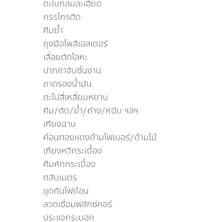
ตะไบกลมละเอียด
กรรไกรตัด
คีมย้ำ
ถุงมือโพลีเอสเตอร์
เลื่อยตัดโลหะ
ปากกาจับชิ้นงาน
ถาดรองน้ำมัน
ตะไปสี่เหลี่ยมหยาบ
คีม/ตัด/ย้ำ/ถ่าง/หนีบ ฯลฯ
เกียงฉาบ
ค้อนทองแดงด้ามไฟเบอร์/ด้ามไม้
เกียงหวีกระเบื้อง
คีมหักกระเบื้อง
ตลับเมตร
ชุดกันไฟย้อน
ลวดเชื่อมฟลักซ์คอร์
ประเเจกระบอก