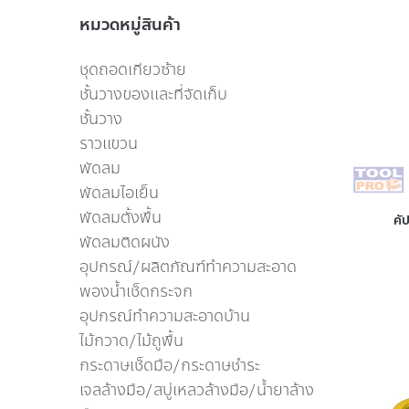
หมวดหมู่สินค้า
ชุดถอดเกียวซ้าย
ชั้นวางของเเละที่จัดเก็บ
ชั้นวาง
ราวเเขวน
พัดลม
พัดลมไอเย็น
พัดลมตั้งพื้น
คั
พัดลมติดผนัง
อุปกรณ์/ผลิตภัณฑ์ทำความสะอาด
พองน้ำเช็ดกระจก
อุปกรณ์ทำความสะอาดบ้าน
ไม้กวาด/ไม้ถูพื้น
กระดาษเช็ดมือ/กระดาษชำระ
เจลล้างมือ/สบู่เหลวล้างมือ/น้ำยาล้าง