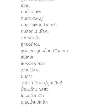
ขวาน
คีมย้ำสายไฟ
คีมตัดหัวตะปู
คีมถ่างเเหวนปากตรง
คีมล็อกแผ่นโลหะ
ยางหนุนล้อ
ลูกขัดผ้าดิบ
ชุดประแจลูกบล็อกปรับองศา
แม่เหล็ก
แปรงลวดถ้วย
สว่านไร้สาย
ปืนกาว
อุปกรณ์ปืนลม/ลูกเเม๊กซ์
น้ำมันต๊าปเกลียว
โครงเลื่อยเล็ก
ระดับน้ำเเม่เหล็ก