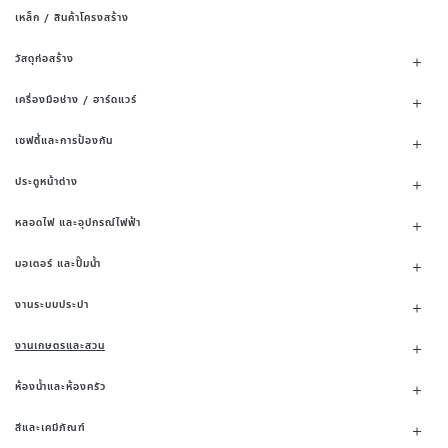
เหล็ก / สินค้าโครงสร้าง
วัสดุก่อสร้าง
เครื่องมือช่าง / ฮาร์ดแวร์
เซฟตี้และการป้องกัน
ประตูหน้าต่าง
หลอดไฟ และอุปกรณ์ไฟฟ้า
มอเตอร์ และปั๊มน้ำ
งานระบบประปา
งานเกษตรและสวน
ห้องน้ำและห้องครัว
สีและเคมีภัณฑ์